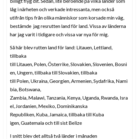
billigt flyg dit. Sedan, lite beroende på vilka länder som
låg i närheten och verkade intressanta, men också
utifrån tips från olika människor som korsade min väg,
bestämde jag resrutten land för land. Vissa av länderna
har jag varit i tidigare och vissa var nya för mig.
Så här blev rutten land för land:
Litauen,
Lettland,
tillbaka
till
Litauen,
Polen,
Österrike,
Slovakien,
Slovenien,
Bosni
en,
Ungern, tillbaka till Slovakien, tillbaka
till
Polen,
Ukraina,
Georgien,
Armenien,
Sydafrika,
Nami
bia,
Botswana,
Zambia,
Malawi,
Tanzania,
Kenya,
Uganda,
Rwanda,
Isra
el,
Jordanien,
Mexiko, Dominikanska
Republiken,
Kuba,
Jamaica, tillbaka till
Kuba
igen,
Guatemala och till sist
Belize
I snitt blev det alltså två länder i månaden