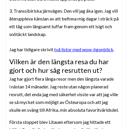
3. Transsibiriska järnvägen. Den vill jag åka igen. Jag vill
återuppleva känslan av att befinna mig dagar i sträck på
ett tåg som långsamt tuffar fram genom ett isigt och
snötäckt landskap.
Jag har tidigare skrivit
två listor med wow-ögonblick
.
Vilken är den längsta resa du har
gjort och hur såg resrutten ut?
Jag har gjort flera långa resor men den längsta varade
i nästan 14 månader. Jag reste utan någon planerad
resrutt, det enda jag med säkerhet visste var att jag ville
se så mycket som möjligt av Östeuropa och att jag
skulle en sväng till Afrika, min absoluta favoritvärldsdel.
Första stoppet blev Litauen eftersom jag hittade ett