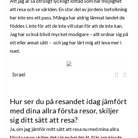
Att jag är så otroligt lyckligt lottad som har möjlighet
att resa och se världen. En stor del av jordens befolkning
har inte ens ett pass. Många har aldrig lämnat landet de
föddes i, inte för att de inte vill utan för att de inte kan.
Jag har också blivit mycket modigare – allt ordnar sig på
ett eller annat sätt – och jag har lärt mig att leva mer i
nuet.
Israel
Hur ser du på resandet idag jämfört
med dina allra första resor, skiljer
sig ditt sätt att resa?
Ja, om jag jämför mitt sätt att resa nu med mina allra
första resor skiljer det sig en hel del åt. När jag gjorde