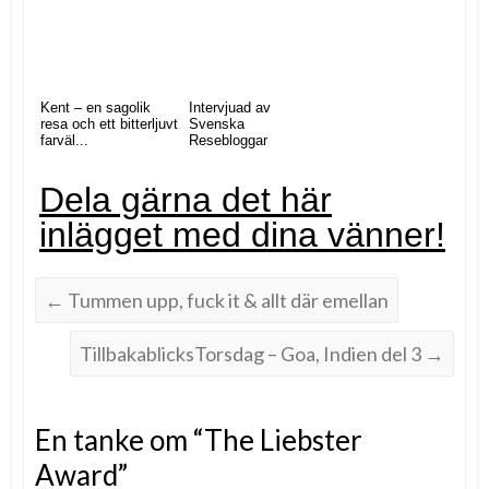
Kent – en sagolik
Intervjuad av
resa och ett bitterljuvt
Svenska
farväl...
Resebloggar
Dela gärna det här
inlägget med dina vänner!
←
Tummen upp, fuck it & allt där emellan
TillbakablicksTorsdag – Goa, Indien del 3
→
En tanke om “
The Liebster
Award
”