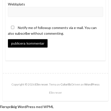
Webbplats
Notify me of followup comments via e-mail. You can
also
subscribe
without commenting.
Copyright © 2026
Elin reser
. Tema av
Colorlib
Driven av
WordPress
Elin reser
Flerspråkig WordPress
med WPML